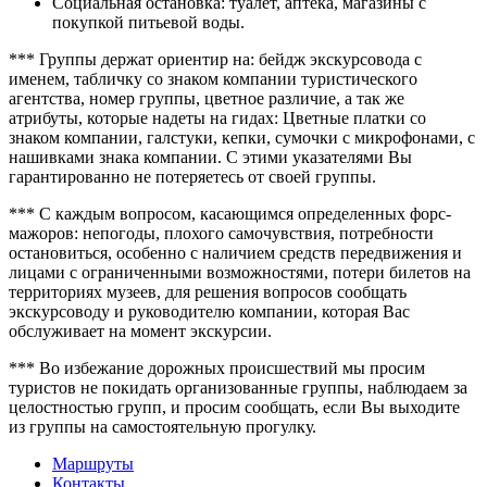
Социальная остановка: туалет, аптека, магазины с
покупкой питьевой воды.
*** Группы держат ориентир на: бейдж экскурсовода с
именем, табличку со знаком компании туристического
агентства, номер группы, цветное различие, а так же
атрибуты, которые надеты на гидах: Цветные платки со
знаком компании, галстуки, кепки, сумочки с микрофонами, с
нашивками знака компании. С этими указателями Вы
гарантированно не потеряетесь от своей группы.
*** С каждым вопросом, касающимся определенных форс-
мажоров: непогоды, плохого самочувствия, потребности
остановиться, особенно с наличием средств передвижения и
лицами с ограниченными возможностями, потери билетов на
территориях музеев, для решения вопросов сообщать
экскурсоводу и руководителю компании, которая Вас
обслуживает на момент экскурсии.
*** Во избежание дорожных происшествий мы просим
туристов не покидать организованные группы, наблюдаем за
целостностью групп, и просим сообщать, если Вы выходите
из группы на самостоятельную прогулку.
Маршруты
Контакты